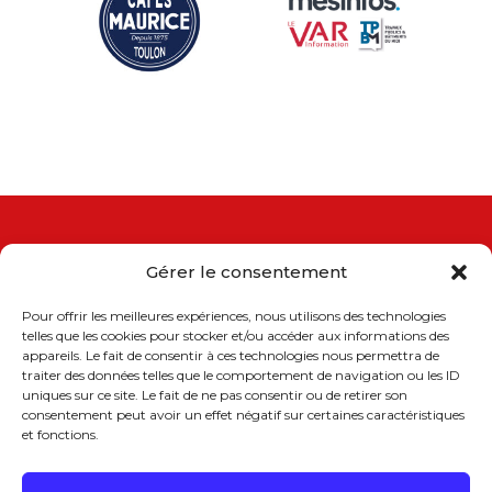
Gérer le consentement
Pour offrir les meilleures expériences, nous utilisons des technologies
Union Patronale du Var
telles que les cookies pour stocker et/ou accéder aux informations des
237, place de la Liberté, 83000 Toulon
appareils. Le fait de consentir à ces technologies nous permettra de
Tél. 04 94 09 78 78
traiter des données telles que le comportement de navigation ou les ID
www.upv.org
uniques sur ce site. Le fait de ne pas consentir ou de retirer son
consentement peut avoir un effet négatif sur certaines caractéristiques
et fonctions.
Suivez-nous